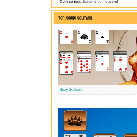
Cum să joci:
Joacă-te cu mouse-ul
TOP JOCURI SOLITAIRE
Sexy Solitaire