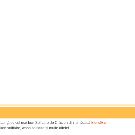
acanță cu cel mai bun Solitaire de Crăciun din jur. Joacă
klondike
ukon solitaire, wasp solitaire și multe altele!