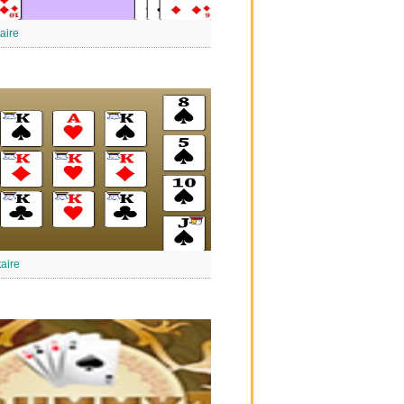
taire
taire