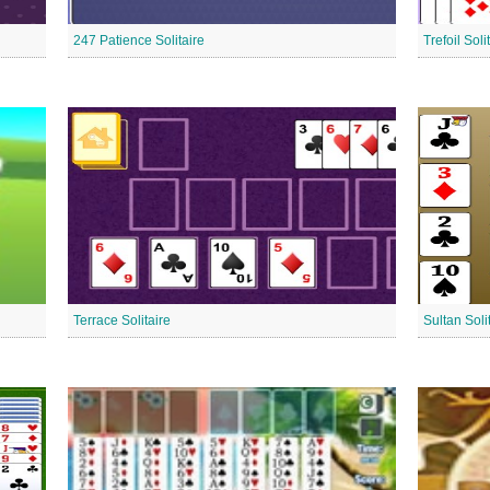
247 Patience Solitaire
Trefoil Soli
Terrace Solitaire
Sultan Soli