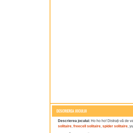
DESCRIEREA JOCULUI
Descrierea jocului:
Ho ho ho! Distrați-vă de v
solitaire
,
freecell solitaire
,
spider solitaire
, y