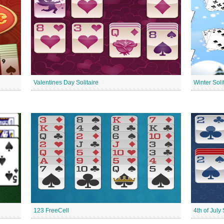
Valentines Day Solitaire
Winter Soli
123 FreeCell
4th of July 