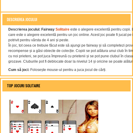
DESCRIEREA JOCULUI
Descrierea jocului:
Fairway
Solitaire
este o alegere excelentă pentru copii. E
care este o alegere excelentă pentru un joc online. Acest joc poate fi jucat p
potrivit pentru vârsta de 4 ani și peste.
În joc, tot ceea ce trebuie făcut este să ajungi pe fairway și să completezi prov
recompense și a găsi obiecte de colecție. Copiii se pot alătura unui club în tim
cu noi prieteni, se pot juca împreună cu prietenii și se pot pune clubul în cla
grozave. Cluburile pot fi deblocate doar la nivelul 14 și oricine se poate alătura
Cum să joci:
Folosește mouse-ul pentru a juca jocul de cărți.
TOP JOCURI SOLITAIRE