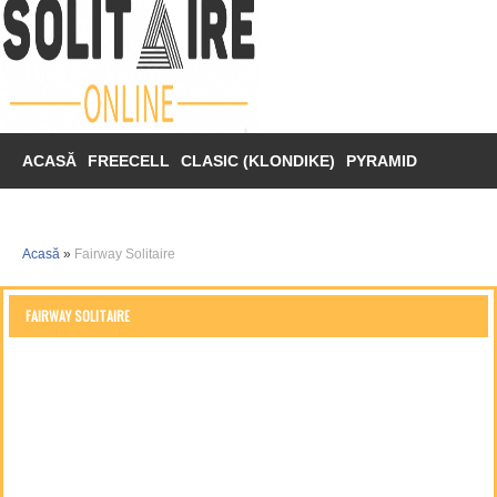
ACASĂ
FREECELL
CLASIC (KLONDIKE)
PYRAMID
SPIDER
TRIPEAKS
MAHJONG
Acasă
»
Fairway Solitaire
FAIRWAY SOLITAIRE