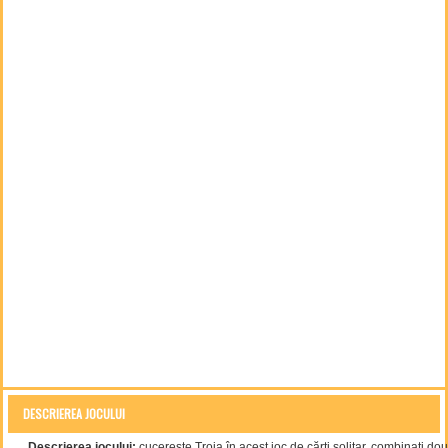
DESCRIEREA JOCULUI
Descrierea jocului:
cucerește Troia în acest joc de cărți solitar. combinați dou