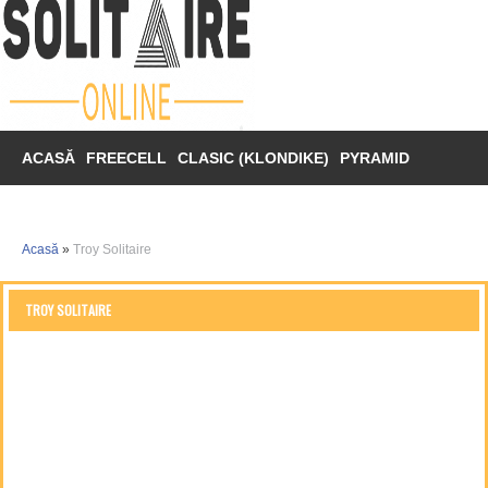
ACASĂ
FREECELL
CLASIC (KLONDIKE)
PYRAMID
SPIDER
TRIPEAKS
MAHJONG
Acasă
»
Troy Solitaire
TROY SOLITAIRE